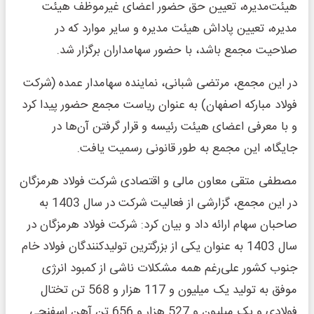
هیئت‌مدیره، تعیین حق حضور اعضای غیرموظف هیئت
مدیره، تعیین پاداش هیئت مدیره و سایر موارد که در
صلاحیت مجمع باشد، با حضور سهامداران برگزار شد.
در این مجمع، مرتضی شبانی، نماینده سهامدار عمده (شرکت
فولاد مبارکه اصفهان) به عنوان ریاست مجمع حضور پیدا کرد
و با معرفی اعضای هیئت رئیسه و قرار گرفتن آن‌ها در
جایگاه، این مجمع به طور قانونی رسمیت یافت.
مصطفی متقی معاون مالی و اقتصادی شرکت فولاد هرمزگان
در این مجمع، گزارشی از فعالیت شرکت در سال 1403 به
صاحبان سهام ارائه داد و بیان کرد: شرکت فولاد هرمزگان در
سال 1403 به عنوان یکی از بزرگترین تولیدکنندگان فولاد خام
جنوب کشور علی‌رغم همه مشکلات ناشی از کمبود انرژی
موفق به تولید یک میلیون و 117 هزار و 568 تن تختال
فولادی و یک میلیون و 527 هزار و 656 تن آهن اسفنجی