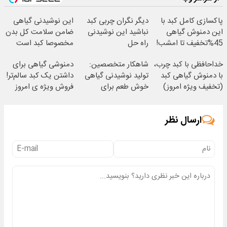
پاکسازی کامل کبد با
دیگر نگران چربی کبد
این نوشیدنی گیاهی
این دمنوش گیاهی
نباشید این نوشیدنی
ضامن سلامت کل بدن
45%تخفیف تا امشب!
راه حل
مخصوصا کبد است
(لینک خرید محصول)
شماست55%تخفیف
خداحافظی با کبد چرب،
شاهکار متخصصین:
دمنوشی گیاهی برای
با دمنوش گیاهی کبد
تولید نوشیدنی گیاهی
داشتن یک کبد سالم‌تر!
(تخفیف ویژه امروز)
خوش طعم برای
فروش ویژه ی امروز
پاکسازی کبد
با50% تخفیف
ارسال نظر