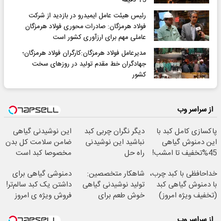
رئیس هیئت عامل ایمیدرو در بازدید از شرکت
فولاد هرمزگان: صادرات محوری فولاد هرمزگان
عاملی مهم برای ارزآوری کشور است
مدیرعامل فولاد هرمزگان:کارگران فولاد هرمزگان؛
جهادگران خط مقدم تولید در روزهای سخت
کشور
از سراسر وب
پاکسازی کامل کبد با
دیگر نگران چربی کبد
این نوشیدنی گیاهی
این دمنوش گیاهی
نباشید این نوشیدنی
ضامن سلامت کل بدن
45%تخفیف تا امشب!
راه حل
مخصوصا کبد است
(لینک خرید محصول)
شماست55%تخفیف
خداحافظی با کبد چرب،
شاهکار متخصصین:
دمنوشی گیاهی برای
با دمنوش گیاهی کبد
تولید نوشیدنی گیاهی
داشتن یک کبد سالم‌تر!
(تخفیف ویژه امروز)
خوش طعم برای
فروش ویژه ی امروز
پاکسازی کبد
با50% تخفیف
از سراسر وب