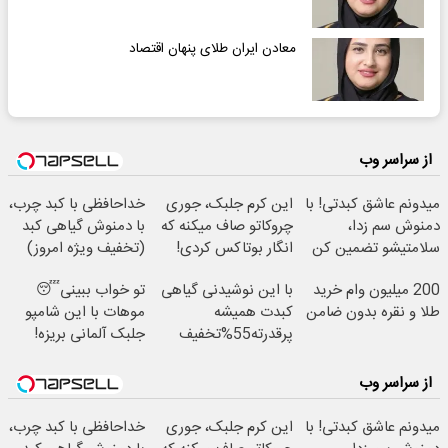
معادن ایران طلای پنهان اقتصاد
از سراسر وب
میدونم عاشق کبدتی! با
این کرم جلبک، جوری
خداحافظی با کبد چرب،
دمنوش سم زدا،
چروکاتو صاف میکنه که
با دمنوش گیاهی کبد
سلامتیشو تضمین کن
انگار بوتاکس کردی!
(تخفیف ویژه امروز)
55% تخفیف
(تخفیف ویژه)
200 میلیون وام خرید
با این نوشیدنی گیاهی
تو خواب ببینی😴
طلا و نقره بدون ضامن
کبدت همیشه
موهات با این شامپو
پرقدرته55%تخفیف
جلبک آلمانی بریزه!
40%تخفیف
از سراسر وب
میدونم عاشق کبدتی! با
این کرم جلبک، جوری
خداحافظی با کبد چرب،