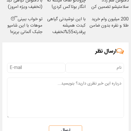
دمنوش سم زدا،
چروکاتو صاف میکنه که
با دمنوش گیاهی کبد
سلامتیشو تضمین کن
انگار بوتاکس کردی!
(تخفیف ویژه امروز)
55% تخفیف
(تخفیف ویژه)
200 میلیون وام خرید
با این نوشیدنی گیاهی
تو خواب ببینی😴
طلا و نقره بدون ضامن
کبدت همیشه
موهات با این شامپو
پرقدرته55%تخفیف
جلبک آلمانی بریزه!
40%تخفیف
ارسال نظر
ارسال