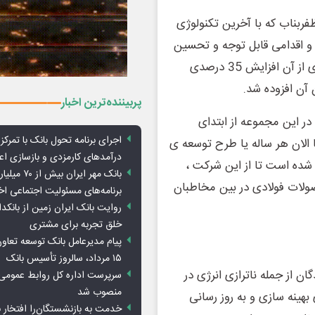
فربناب که با آخرین تکنولوژی
 و اقدامی قابل توجه و تحسین
برانگیز از فولاد مردان این واحد فولادی است که با بهره برداری از آن افزایش 35 درصدی
 آن افزوده شد.
پربیننده‌ترین اخبار
در این مجموعه از ابتدای
اجرای برنامه تحول بانک با تمرکز ب
الان هر ساله یا طرح توسعه ی
درآمدهای کارمزدی و بازسازی اع
ه است تا از این شرکت ،‌
بانک مهر ایران ب
صولات فولادی در بین مخاطبان
برنامه‌های مسئولیت اجتماعی ا
روایت بانک ایران زمین از بانکدا
خلق تجربه برای مشتری
پیام مدیرعامل بانک توسعه تعاو
۱۵ مرداد، سالروز تأسیس بانک
ان از جمله ناترازی انرژی در
سرپرست اداره کل روابط عمومی 
منصوب شد
بهینه سازی و به روز رسانی
خدمت به بازنشستگان‌را افتخار 