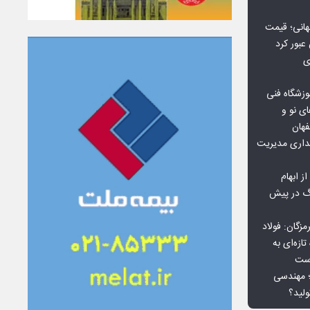
هانی؛ قیمت
ی
وزشگاه فنی
ی نو و
فهان
بداری مدیریت
ز ابهام
نگ در پیش
گان: فولاد
ازه‌ای به
است
 بورس کالا؛ مهندسی
لید؟