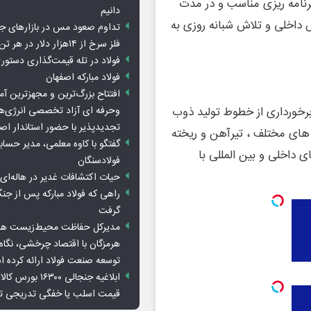
رنامه ریزی مناسب و در مدت
دانیم
 داخلی و تلاش شبانه روزی به
تداوم صعود مس در بازارهای ج
فلز سرخ از ۱۴هزار دلار در هر تن عبور کرد
فولاد در تله قیمت‌گذاری دستور
فولاد مبارکه اصفهان
افتتاح بزرگ‌ترین و مجهزترین آم
وحرفه ای آزاد تخصصی انرژی‌ها
برخورداری از خطوط تولید ذوب
تجدیدپذیر با حضور استاندار اص
 های مختلف ، تیرآهن و ریخته
گفتگو با کاوه معلمی، مدیر حسا
ی داخلی و بین المللی با
فولادسنگان
حیات اکتشافات غدیر در هاله‌ای ا
راهی که فولاد مبارکه پس از ج
گرفت
مدیرکل حفاظت محیط‌زیست هرمز
هرمزگان با اقتصاد چرخشی، نگاه ت
توسعه صنعت فولاد ارائه کرده 
ابلاغیه جنجالی ۱۶۳۰۰
قیمت اسلب یا خفگی تدریجی تو