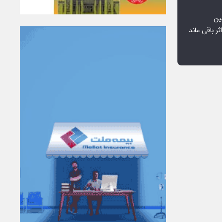
ین
ثر باقی ماند