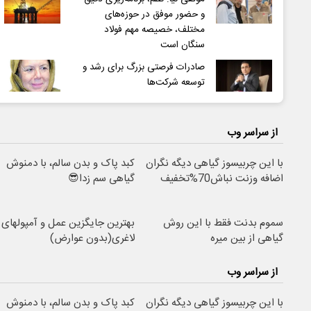
و حضور موفق در حوزه‌های
مختلف، خصیصه مهم فولاد
سنگان است
صادرات فرصتی بزرگ برای رشد و
توسعه شرکت‌ها
از سراسر وب
با این چربیسوز گیاهی دیگه نگران
کبد پاک و بدن سالم، با دمنوش
اضافه وزنت نباش70%تخفیف
گیاهی سم زدا😎
سموم بدنت فقط با این روش
بهترین جایگزین عمل و آمپولهای
گیاهی از بین میره
لاغری(بدون عوارض)
از سراسر وب
با این چربیسوز گیاهی دیگه نگران
کبد پاک و بدن سالم، با دمنوش