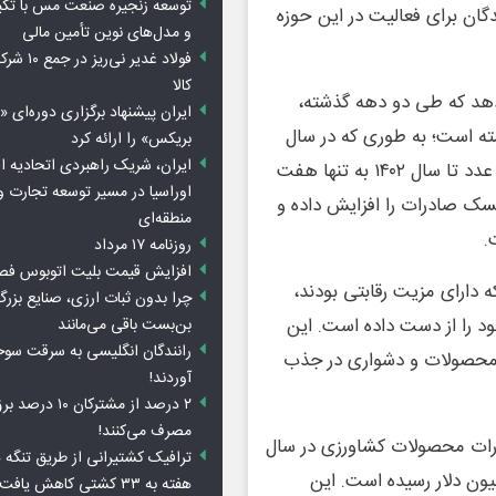
توسعه زنجیره صنعت مس با تکی
دگان برای فعالیت در این حوزه
و مدل‌های نوین تأمین مالی
فولاد غدیر 
کالا
هد که طی دو دهه گذشته،
ایران پیشنهاد برگزاری دوره‌ای «
 است؛ به طوری که در سال
بریکس» را ارائه کرد
ایران، شریک راهبردی اتحادیه ا
۱۳۸۳ صادرات کشور به حدود ۲۱ کشور انجام می‌شد، اما این عدد تا سال ۱۴۰۲ به تنها هفت
اوراسیا در مسیر توسعه تجارت و
ک صادرات را افزایش داده و
منطقه‌ای
.
روزنامه ۱۷ مرداد
افزایش قیمت بلیت اتوبوس فص
ه دارای مزیت رقابتی بودند،
چرا بدون ثبات ارزی، صنایع بزرگ
د را از دست داده است. این
بن‌بست باقی می‌مانند
رانندگان انگلیسی به سرقت سو
 محصولات و دشواری در جذب
آوردند!
۲ درصد از مشترکان 
مصرف می‌کنند!
رات محصولات کشاورزی در سال
ترافیک کشتیرانی از طریق تنگه 
زایش ۲۹ درصدی به رقم بیش از ۵ میلیارد و ۲۰۰ میلیون دلار رسیده است. این
هفته به ۳۳ کشتی کاهش یافت