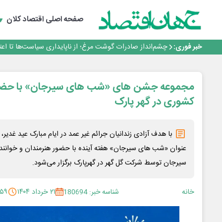
طلسم خانه‌سازی چینی‌ها در ایران شکسته می‌شود؟
عبور فکور صنعت از مرز ۵۳ همت درآمد
صفحه اصلی
اقتصاد کلان
رییس‌کل بیمه مرکزی: برای حقوق مردم خط قرمز ندارم
نرخ سود بانکی؛ تیغ دو لبه برای تولید و بازار سرمایه
خبر فوری:
چشم‌انداز صادرات گوشت مرغ؛ از ناپایداری سیاست‌ها تا اع
طلسم خانه‌سازی چینی‌ها در ایران شکسته می‌شود؟
عبور فکور صنعت از مرز ۵۳ همت درآمد
رییس‌کل بیمه مرکزی: برای حقوق مردم خط قرمز ندارم
مجموعه جشن های «شب های سیرجان» با حضو
کشوری در گهر پارک
با هدف آزادی زندانیان جرائم غیر عمد در ایام مبارک عید غدی
عنوان «شب های سیرجان» هفته آینده با حضور هنرمندان و خوانن
سیرجان توسط شرکت گل گهر در گهرپارک برگزار می‌شود.
خانه
شناسه خبر: 180694
۲۱ خرداد ۱۴۰۴
:۵۹