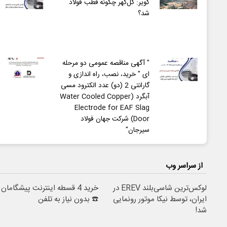
کویر: گل‌گهر چگونه قطب فولاد
شد؟
" آگهی مناقصه عمومی دو مرحله
ای " خرید، نصب، راه اندازی و
گارانتی 2 (دو) عدد الکترود مسی
آبگرد (Water Cooled Copper
Electrode for EAF Slag
Door) شرکت جهان فولاد
سیرجان"
از سراسر وب
لوکس‌ترین شاسی‌بلند EREV در
خرید 4 قسطه اینترنت پیشگامان
ایران، توسط نیکا موتور رونمایی
☎️ بدون نیاز به تلفن
شد!