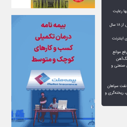
‌بها رعایت
مشکلات مسکن مهر پردیس پس از ۱۸ سال
اعمال ضریب ۲.۷ برای اینترنت
فع موانع
گ‌آهن
ی صنعتی و
 نفت سپاهان
، ریخته‌گری و