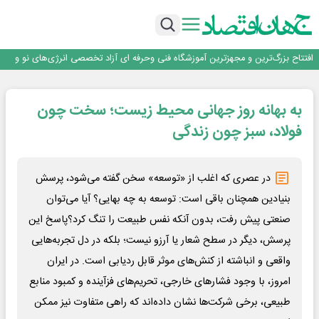
تداوم صعود مس در بازارهای جهانی؛ قیمت فلز سرخ از ۱۴هزار دلار در هر تن عبور کرد
فولاد در تله قیمت‌گذاری دستوری
فولاد مبارکه اصفهان
افتتاح بزرگ‌ترین و مجهزترین آموزشگاه فنی وحرفه ای آزاد تخصصی انرژی‌های نو و
تجدیدپذیر با حضور استاندار اصفهان
گفتگو با کاوه معلمی، مدیر حسابداری مدیریت فولادسنگان
تداوم صعود مس در بازارهای جهانی؛ قیمت فلز سرخ از ۱۴هزار دلار در هر تن عبور کرد
به بهانه روز جهانی محیط زیست؛ سخت چون
فولاد در تله قیمت‌گذاری دستوری
فولاد، سبز چون زندگی
در عصری که اغلب از «توسعه» سخن گفته می‌شود، پرسش
بنیادین همچنان باقی‌ است: توسعه به چه بهایی؟ آیا می‌توان
صنعتی پیش رفت، بدون آنکه نفس طبیعت را تنگ کرد؟پاسخ این
پرسش، دیگر در سطح شعار یا آرزو نیست؛ بلکه در دل تجربه‌هایی
واقعی و انباشته از کنش‌های موثر قابل ردیابی است. در ایران
امروز، با وجود فشارهای خارجی، تحریم‌های فزآینده و کمبود منابع
طبیعی، برخی شرکت‌ها نشان داده‌اند که راهی متفاوت نیز ممکن