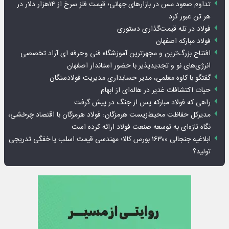
تداوم صعود مس در بازارهای جهانی؛ قیمت فلز سرخ از ۱۴هزار دلار در
هر تن عبور کرد
فولاد در تله قیمت‌گذاری دستوری
فولاد مبارکه اصفهان
افتتاح بزرگ‌ترین و مجهزترین آموزشگاه فنی وحرفه ای آزاد تخصصی
انرژی‌های نو و تجدیدپذیر با حضور استاندار اصفهان
گفتگو با کاوه معلمی، مدیر حسابداری مدیریت فولادسنگان
حیات اکتشافات غدیر در هاله‌ای از ابهام
راهی که فولاد مبارکه پس از جنگ در پیش گرفت
مدیرکل حفاظت محیط‌زیست هرمزگان: فولاد هرمزگان با اقتصاد چرخشی،
نگاه تازه‌ای به توسعه صنعت فولاد ارائه کرده است
ابلاغیه جنجالی ۱۶۳۰۰ بورس کالا؛ مهندسی قیمت اسلب یا خفگی تدریجی
تولید؟