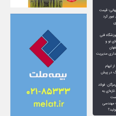
هانی؛ قیمت
ی
وزشگاه فنی
ی نو و
فهان
بداری مدیریت
ز ابهام
نگ در پیش
گان: فولاد
ازه‌ای به
است
 بورس کالا؛ مهندسی
لید؟