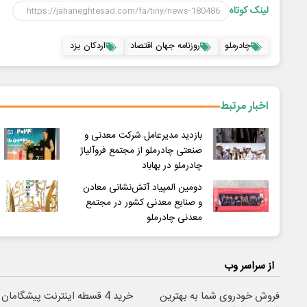
لینک کوتاه
چادرملو
روزنامه جهان اقتصاد
اردکان یزد
اخبار مرتبط
بازدید مدیرعامل شرکت معدنی و
صنعتی چادرملو از مجتمع فروآلیاژ
چادرملو در بهاباد
دومین المپیاد آتش‌نشانی معادن
و صنایع معدنی کشور در مجتمع
معدنی چادرملو
از سراسر وب
فروش خودروی شما به بهترین
خرید 4 قسطه اینترنت پیشگامان