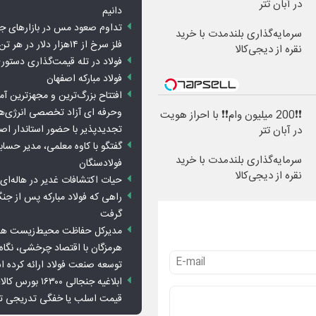
در آبان تتر
دانیم
تداوم صعود مس در بازارهای ج
سرمایه‌گذاری بلندمدت با خرید
فلز سرخ از ۱۴هزار دلار در هر تن عبور کرد
نقره از دیجی‌کالا
فولاد در تله قیمت‌گذاری دستور
فولاد مبارکه اصفهان
افتتاح بزرگ‌ترین و مجهزترین آم
وحرفه ای آزاد تخصصی انرژی‌ها
❗❗200 میلیون وام❗❗ با احراز هویت
تجدیدپذیر با حضور استاندار اص
در آبان تتر
گفتگو با کاوه معلمی، مدیر حسا
سرمایه‌گذاری بلندمدت با خرید
فولادسنگان
نقره از دیجی‌کالا
حیات اکتشافات غدیر در هاله‌ای ا
راهی که فولاد مبارکه پس از ج
گرفت
مدیرکل حفاظت محیط‌زیست هرمز
هرمزگان با اقتصاد چرخشی، نگاه ت
توسعه صنعت فولاد ارائه کرده 
ابلاغیه جنجالی ۱۶۳۰۰
قیمت اسلب یا خفگی تدریجی تو