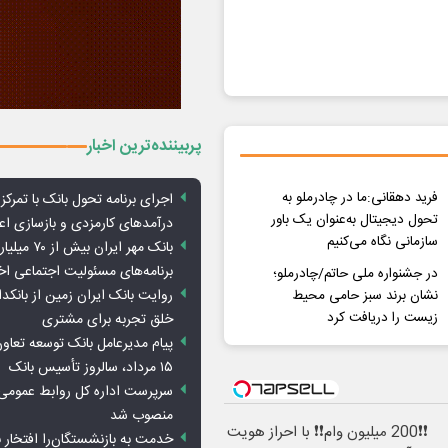
پربیننده‌ترین اخبار
فرید دهقانی:ما در چادرملو به
اجرای برنامه تحول بانک با تمرکز ب
تحول دیجیتال به‌عنوان یک باور
درآمدهای کارمزدی و بازسازی اع
سازمانی نگاه می‌کنیم
بانک مهر ایران ب
برنامه‌های مسئولیت اجتماعی ا
در جشنواره ملی حاتم/چادرملو؛
روایت بانک ایران زمین از بانکدا
نشان برند سبز حامی محیط
زیست را دریافت کرد
خلق تجربه برای مشتری
پیام مدیرعامل بانک توسعه تعاو
۱۵ مرداد، سالروز تأسیس بانک
سرپرست اداره کل روابط عمومی 
منصوب شد
❗❗200 میلیون وام❗❗ با احراز هویت
خدمت به بازنشستگان‌را افتخار 