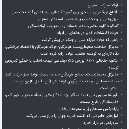
فولاد مبارکه اصفهان
افتتاح بزرگ‌ترین و مجهزترین آموزشگاه فنی وحرفه ای آزاد تخصصی
انرژی‌های نو و تجدیدپذیر با حضور استاندار اصفهان
گفتگو با کاوه معلمی، مدیر حسابداری مدیریت فولادسنگان
حیات اکتشافات غدیر در هاله‌ای از ابهام
راهی که فولاد مبارکه پس از جنگ در پیش گرفت
مدیرکل حفاظت محیط‌زیست هرمزگان: فولاد هرمزگان با اقتصاد چرخشی،
نگاه تازه‌ای به توسعه صنعت فولاد ارائه کرده است
ابلاغیه جنجالی ۱۶۳۰۰ بورس کالا؛ مهندسی قیمت اسلب یا خفگی تدریجی
تولید؟
مدیرکل محیط‌زیست: صنایع هرمزگان باید به سمت تولید سبز حرکت کنند
نماینده مجلس: رصدخانه نوآوری فولاد هرمزگان، فصل تازه‌ی توسعه
استان است
افق ۱۵ میلیون تنی فولاد سنگان چه شد؟ | ۴۰ روز توقف، بحران خوراک و
عقب‌ماندگی طرح توسعه
پارادوکس سدهای پُر و سفره‌های خالی
غول‌های خاموشی که نقشه قدرت جهان را بازنویسی می‌کنند
سردرگمی در بازار اجاره