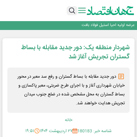
بانک ملت در رتبه نخست پرداخت تسهیلات ازدواج و فرزندآوری قرار گرفت
بازگشت فرش ماشینی به اصفهان پس از هفت سال؛ دو نمایشگاه تخصصی در شهر
نمایشگاهی برگزار می‌شود
عرضه اولیه احیا استیل فولاد بافت
مدیرعامل جدید آلومینای ایران منصوب شد
ورق گرم مبارکه به پروژه های انتقال آب رسید
بانک ملت در رتبه نخست پرداخت تسهیلات ازدواج و فرزندآوری قرار گرفت
شهردار منطقه یک: دور جدید مقابله با بساط
بازگشت فرش ماشینی به اصفهان پس از هفت سال؛ دو نمایشگاه تخصصی در شهر
نمایشگاهی برگزار می‌شود
گستران تجریش آغاز شد
دور جدید مقابله با بساط گستران و رفع سد معبر در محور
خیابان شهرداری آغاز و با اجرای طرح ضربتی، معبر پاکسازی و
بساط گستران به محل مشخص شده در ضلع جنوب میدان
تجریش هدایت خواهند شد.
خانه
شناسه خبر: 180183
۲۷ اردیبهشت ۱۴۰۴
۱۹:۵۱