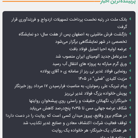
پربیننده‌ترین اخبار
بانک ملت در رتبه نخست پرداخت تسهیلات ازدواج و فرزندآوری قرار
گرفت
بازگشت فرش ماشینی به اصفهان پس از هفت سال؛ دو نمایشگاه
تخصصی در شهر نمایشگاهی برگزار می‌شود
عرضه اولیه احیا استیل فولاد بافت
مدیرعامل جدید آلومینای ایران منصوب شد
ورق گرم مبارکه به پروژه های انتقال آب رسید
رونمایی فولاد غدیر نی ریز از سامانه ی « آقای پولاد»
مزیت کلیدی “فملی” در ۱۴۰۵
پیام تبریک علی رسولیان، به مناسبت فرارسیدن ۱۷ مرداد روز خبرنگار
پویش خانواده بزرگ فولاد غدیر نی‌ریز
خبرنگاران، نگهبانان حقیقت و راستی روی پیشخوان روایت­ها
شکاف عرضه جهانی مس تا ۲۰۳۵ پنج‌درصد کاهش می‌یابد
در هنگام بروز وقایع، پیروز میدان کسی است که روایت را در دست دارد!
توقف فعالیت شرکت اکتشاف معادن و صنایع غدیر تکذیب شد
هر همکار، یک خبرنگار؛ هر خانواده یک روایت
روزنامه ۱۸ مرداد