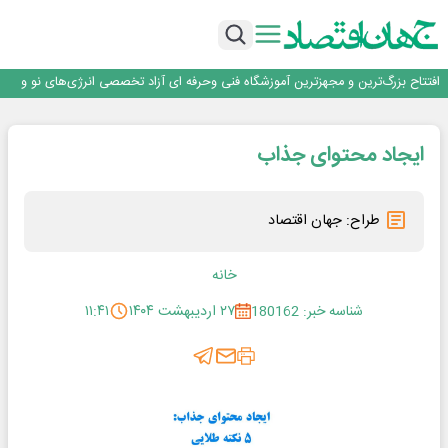
فولاد در تله قیمت‌گذاری دستوری
فولاد مبارکه اصفهان
افتتاح بزرگ‌ترین و مجهزترین آموزشگاه فنی وحرفه ای آزاد تخصصی انرژی‌های نو و
تجدیدپذیر با حضور استاندار اصفهان
گفتگو با کاوه معلمی، مدیر حسابداری مدیریت فولادسنگان
تداوم صعود مس در بازارهای جهانی؛ قیمت فلز سرخ از ۱۴هزار دلار در هر تن عبور کرد
فولاد در تله قیمت‌گذاری دستوری
ایجاد محتوای جذاب
طراح: جهان اقتصاد
خانه
شناسه خبر: 180162
۲۷ اردیبهشت ۱۴۰۴
۱۱:۴۱