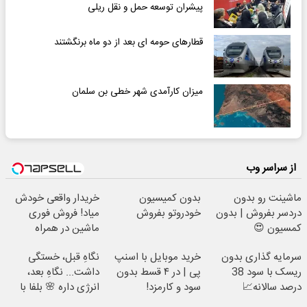
پیشران توسعه حمل و نقل ریلی
قطارهای حومه ای بعد از دو ماه برنگشتند
میزان کارآمدی شهر خطی بن سلمان
از سراسر وب
ماشینت رو بدون
بدون کمیسیون
خریدار واقعی خودش
دردسر بفروش | بدون
خودروتو بفروش
میاد! فروش فوری
کمسیون 😍
ماشین در همراه
مکانیک
سرمایه گذاری بدون
خرید موبایل با اسنپ
نگاهِ قبل، خستگی
ریسک با سود 38
پی | در ۴ قسط بدون
داشت... نگاهِ بعد،
درصد سالانه📈
سود و کارمزد!
انرژی داره 🌸 بلفا با
25% تخفیف