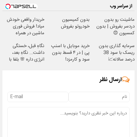
از سراسر وب
ماشینت رو بدون
بدون کمیسیون
خریدار واقعی خودش
دردسر بفروش | بدون
خودروتو بفروش
میاد! فروش فوری
کمسیون 😍
ماشین در همراه
مکانیک
سرمایه گذاری بدون
خرید موبایل با اسنپ
نگاهِ قبل، خستگی
ریسک با سود 38
پی | در ۴ قسط بدون
داشت... نگاهِ بعد،
درصد سالانه📈
سود و کارمزد!
انرژی داره 🌸 بلفا با
25% تخفیف
ارسال نظر