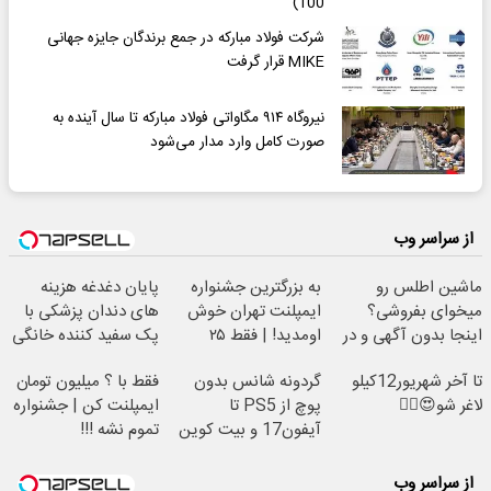
100)
شرکت فولاد مبارکه در جمع برندگان جایزه جهانی
MIKE قرار گرفت
نیروگاه ۹۱۴ مگاواتی فولاد مبارکه تا سال آینده به
صورت کامل وارد مدار می‌شود
از سراسر وب
ماشین اطلس رو
به بزرگترین جشنواره
پایان دغدغه هزینه
میخوای بفروشی؟
ایمپلنت تهران خوش
های دندان پزشکی با
اینجا بدون آگهی و در
اومدید! | فقط ۲۵
پک سفید کننده خانگی
چند ساعت بفروشش
میلیون !
تا آخر شهریور12کیلو
گردونه شانس بدون
فقط با ؟ میلیون تومان
لاغر شو😍👌🏻
پوچ از PS5 تا
ایمپلنت کن | جشنواره
آیفون17 و بیت کوین
تموم نشه !!!
🔥
از سراسر وب