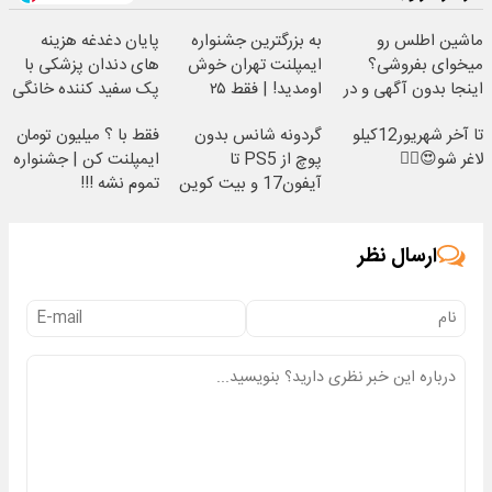
ماشین اطلس رو
به بزرگترین جشنواره
پایان دغدغه هزینه
میخوای بفروشی؟
ایمپلنت تهران خوش
های دندان پزشکی با
اینجا بدون آگهی و در
اومدید! | فقط ۲۵
پک سفید کننده خانگی
چند ساعت بفروشش
میلیون !
تا آخر شهریور12کیلو
گردونه شانس بدون
فقط با ؟ میلیون تومان
لاغر شو😍👌🏻
پوچ از PS5 تا
ایمپلنت کن | جشنواره
آیفون17 و بیت کوین
تموم نشه !!!
🔥
ارسال نظر