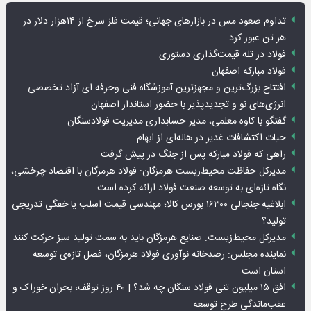
تداوم صعود مس در بازارهای جهانی؛ قیمت فلز سرخ از ۱۴هزار دلار در
هر تن عبور کرد
فولاد در تله قیمت‌گذاری دستوری
فولاد مبارکه اصفهان
افتتاح بزرگ‌ترین و مجهزترین آموزشگاه فنی وحرفه ای آزاد تخصصی
انرژی‌های نو و تجدیدپذیر با حضور استاندار اصفهان
گفتگو با کاوه معلمی، مدیر حسابداری مدیریت فولادسنگان
حیات اکتشافات غدیر در هاله‌ای از ابهام
راهی که فولاد مبارکه پس از جنگ در پیش گرفت
مدیرکل حفاظت محیط‌زیست هرمزگان: فولاد هرمزگان با اقتصاد چرخشی،
نگاه تازه‌ای به توسعه صنعت فولاد ارائه کرده است
ابلاغیه جنجالی ۱۶۳۰۰ بورس کالا؛ مهندسی قیمت اسلب یا خفگی تدریجی
تولید؟
مدیرکل محیط‌زیست: صنایع هرمزگان باید به سمت تولید سبز حرکت کنند
نماینده مجلس: رصدخانه نوآوری فولاد هرمزگان، فصل تازه‌ی توسعه
استان است
افق ۱۵ میلیون تنی فولاد سنگان چه شد؟ | ۴۰ روز توقف، بحران خوراک و
عقب‌ماندگی طرح توسعه