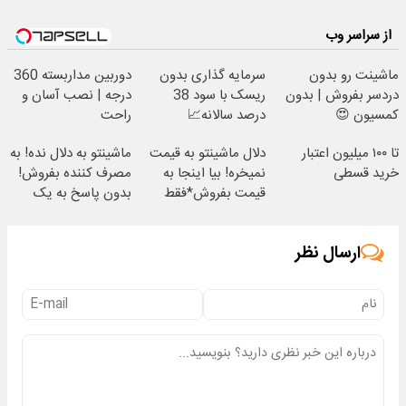
خریدار واقعی*
تماس
از سراسر وب
ماشینت رو بدون
سرمایه گذاری بدون
دوربین مداربسته 360
دردسر بفروش | بدون
ریسک با سود 38
درجه | نصب آسان و
کمسیون 😍
درصد سالانه📈
راحت
تا ۱۰۰ میلیون اعتبار
دلال ماشینتو به قیمت
ماشینتو به دلال نده! به
خرید قسطی
نمیخره! بیا اینجا به
مصرف کننده بفروش!
قیمت بفروش*فقط
بدون پاسخ به یک
خریدار واقعی*
تماس
ارسال نظر