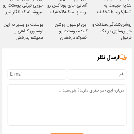
هدیه طبیعت به
آلمانی،جای بوتاکس رو
جوری تیرگی پوستت رو
شما(خرید با تخفیف
برات پر میکنه!تخفیف
میپوشونه که انگار لیزر
ویژه)
تا امشب
کری!
روشن‌کنندگی،ضد‌لک و
این لوسیون روشن
پوستت رو بسپر به این
جوان‌سازی در یک
کننده پوستت رو
لوسیون گیاهی و
فرمول
3سوته درخشان
همیشه بدرخش!
حرفه‌ای50%تخفیف
میکنه50%تخفیف
ارسال نظر