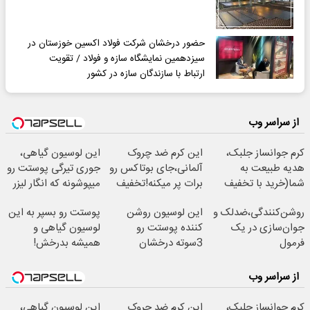
حضور درخشان شرکت فولاد اکسین خوزستان در
سیزدهمین نمایشگاه سازه و فولاد / تقویت
ارتباط با سازندگان سازه در کشور
از سراسر وب
کرم جوانساز جلبک،
این کرم ضد چروک
این لوسیون گیاهی،
هدیه طبیعت به
آلمانی،جای بوتاکس رو
جوری تیرگی پوستت رو
شما(خرید با تخفیف
برات پر میکنه!تخفیف
میپوشونه که انگار لیزر
ویژه)
تا امشب
کری!
روشن‌کنندگی،ضد‌لک و
این لوسیون روشن
پوستت رو بسپر به این
جوان‌سازی در یک
کننده پوستت رو
لوسیون گیاهی و
فرمول
3سوته درخشان
همیشه بدرخش!
حرفه‌ای50%تخفیف
میکنه50%تخفیف
از سراسر وب
کرم جوانساز جلبک،
این کرم ضد چروک
این لوسیون گیاهی،