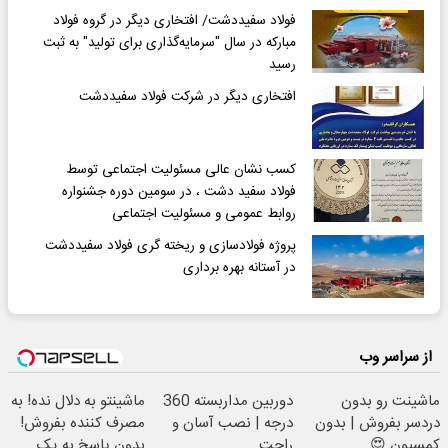
فولاد سفیددشت/ افتخاری دیگر در گروه فولاد
مبارکه در سال "سرمایه‌گذاری برای تولید" به ثبت
رسید
افتخاری دیگر در شرکت فولاد سفیددشت
کسب نشان عالی مسئولیت اجتماعی توسط
فولاد سفید دشت ، در سومین دوره جشنواره
روابط عمومی و مسئولیت اجتماعی
پروژه فولادسازی و ریخته گری فولاد سفیددشت
در آستانه بهره برداری
از سراسر وب
ماشینت رو بدون
دوربین مداربسته 360
ماشینتو به دلال نده! به
دردسر بفروش | بدون
درجه | نصب آسان و
مصرف کننده بفروش!
کمسیون 😍
راحت
بدون پاسخ به یک