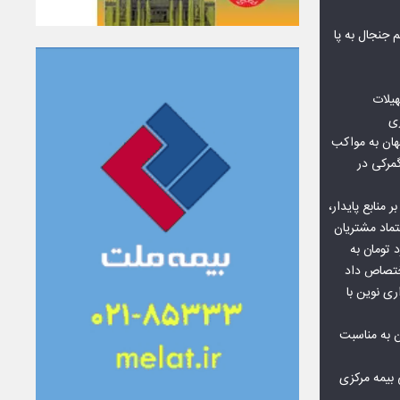
جنجال به پا
هیلات
زی
ان به مواکب
گمرکی در
ر منابع پایدار،
تماد مشتریان
یش از ۷۰ میلیارد تومان به
ختصاص داد
ری نوین با
ن به مناسبت
بیمه مرکزی