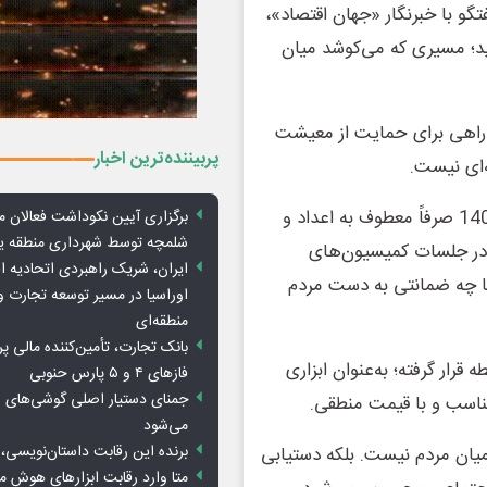
و با خبرنگار «جهان اقتصاد»،
وید؛ مسیری که می‌کوشد میان
چ راهی برای حمایت از معیشت
پربیننده‌ترین اخبار
‌ای نیست.
به گفته این نماینده مجلس، نگاه مجلس در بررسی بودجه 1404 صرفاً معطوف به اعداد و
برگزاری آیین نکوداشت فعالان م
شلمچه توسط شهرداری منطقه 
ه در جلسات کمیسیون‌های
ایران، شریک راهبردی اتحادیه ا
 با چه ضمانتی به دست مردم
اوراسیا در مسیر توسعه تجارت و
منطقه‌ای
بانک تجارت، تأمین‌کننده مالی پر
 قرار گرفته؛ به‌عنوان ابزاری
فازهای ۴ و ۵ پارس حنوبی
جمنای دستیار اصلی گوشی‌های ا
مناسب و با قیمت منطقی.
می‌شود
برنده این رقابت داستان‌نویسی، 
 میان مردم نیست. بلکه دستیابی
متا وارد رقابت ابزارهای هوش 