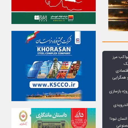
واکب مرز
یک
قتصادی
 همگرایی
وژه بازسازی
ندرویدی
انسان نبود!
مصنوعی