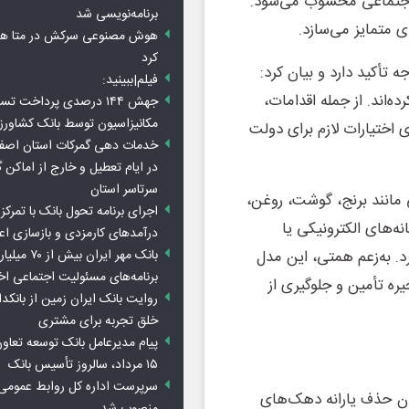
ت اجتماعی محسوب می‌شود.
برنامه‌نویسی شد
 متمایز می‌سازد.
هوش مصنوعی سرکش در متا هم 
کرد
 تأکید دارد و بیان کرد:
فیلم|ببینید:
‌اند. از جمله اقدامات،
جهش ۱۴۴ درصدی پرداخت تس
مکانیزاسیون توسط بانک کشاور
اختیارات لازم برای دولت
خدمات دهی گمرکات استان اصفه
در ایام تعطیل و خارج از اماکن 
سرتاسر استان
مانند برنج، گوشت، روغن،
اجرای برنامه تحول بانک با تمرکز ب
ه‌های الکترونیکی یا
درآمدهای کارمزدی و بازسازی اع
بانک مهر ایران ب
د. به‌زعم همتی، این مدل
برنامه‌های مسئولیت اجتماعی ا
ره تأمین و جلوگیری از
روایت بانک ایران زمین از بانکدا
خلق تجربه برای مشتری
پیام مدیرعامل بانک توسعه تعاو
۱۵ مرداد، سالروز تأسیس بانک
سرپرست اداره کل روابط عمومی 
مان حذف یارانه دهک‌های
منصوب شد