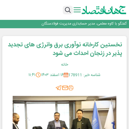
فولاد در تله قیمت‌گذاری دستوری
فولاد مبارکه اصفهان
افتتاح بزرگ‌ترین و مجهزترین آموزشگاه فنی وحرفه ای آزاد تخصصی انرژی‌های نو و
تجدیدپذیر با حضور استاندار اصفهان
گفتگو با کاوه معلمی، مدیر حسابداری مدیریت فولادسنگان
تداوم صعود مس در بازارهای جهانی؛ قیمت فلز سرخ از ۱۴هزار دلار در هر تن عبور کرد
فولاد در تله قیمت‌گذاری دستوری
نخستین کارخانه نوآوری برق وانرژی های تجدید
پذیر در زنجان احداث می شود
خانه
شناسه خبر: 178911
۱۶ اسفند ۱۴۰۳
۱۱:۴۱