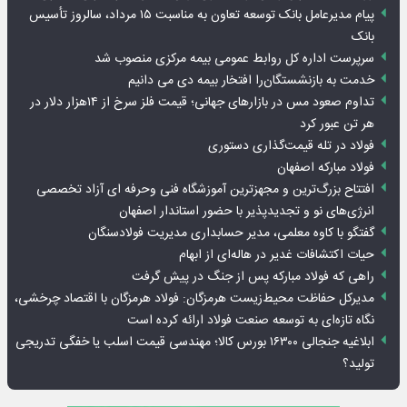
پیام مدیرعامل بانک توسعه تعاون به مناسبت ۱۵ مرداد، سالروز تأسیس
بانک
سرپرست اداره کل روابط عمومی بیمه مرکزی منصوب شد
خدمت به بازنشستگان‌را افتخار بیمه دی می دانیم
تداوم صعود مس در بازارهای جهانی؛ قیمت فلز سرخ از ۱۴هزار دلار در
هر تن عبور کرد
فولاد در تله قیمت‌گذاری دستوری
فولاد مبارکه اصفهان
افتتاح بزرگ‌ترین و مجهزترین آموزشگاه فنی وحرفه ای آزاد تخصصی
انرژی‌های نو و تجدیدپذیر با حضور استاندار اصفهان
گفتگو با کاوه معلمی، مدیر حسابداری مدیریت فولادسنگان
حیات اکتشافات غدیر در هاله‌ای از ابهام
راهی که فولاد مبارکه پس از جنگ در پیش گرفت
مدیرکل حفاظت محیط‌زیست هرمزگان: فولاد هرمزگان با اقتصاد چرخشی،
نگاه تازه‌ای به توسعه صنعت فولاد ارائه کرده است
ابلاغیه جنجالی ۱۶۳۰۰ بورس کالا؛ مهندسی قیمت اسلب یا خفگی تدریجی
تولید؟