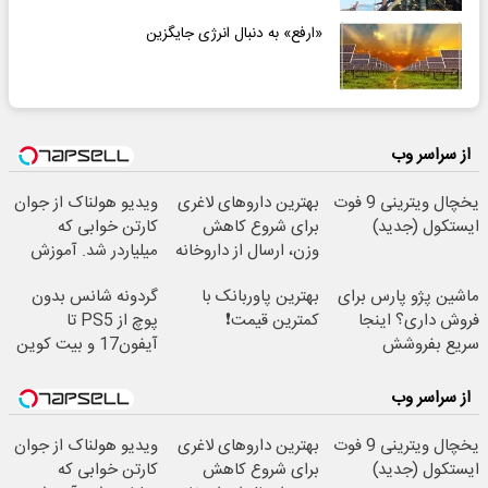
«ارفع» به دنبال انرژی جایگزین
از سراسر وب
یخچال ویترینی 9 فوت
بهترین داروهای لاغری
ویدیو هولناک از جوان
ایستکول (جدید)
برای شروع کاهش
کارتن خوابی که
وزن، ارسال از داروخانه
میلیاردر شد. آموزش
های نزدیکت!
رایگان
ماشین پژو پارس برای
بهترین پاوربانک با
گردونه شانس بدون
فروش داری؟ اینجا
کمترین قیمت❗
پوچ از PS5 تا
سریع بفروشش
آیفون17 و بیت کوین
🔥
از سراسر وب
یخچال ویترینی 9 فوت
بهترین داروهای لاغری
ویدیو هولناک از جوان
ایستکول (جدید)
برای شروع کاهش
کارتن خوابی که