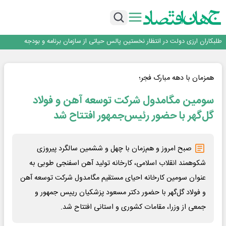
تداوم اعتماد قرارگاه سازندگی خاتم‌الانبیا به بیمه دی برای پنجمین سال متوالی
عملیات تخصصی شهرداری منطقه یک برای صیانت از چنارهای میدان تجریش
آموزش بر مبنای نیاز بازار کار؛ محور اصلی طرح مهارت‌آموزی سربازان
طلبکاران ارزی دولت در انتظار نخستین پالس حیاتی از سازمان برنامه و بودجه
اعتماد، مهم‌ترین سرمایه بانک و رسانه است
تداوم اعتماد قرارگاه سازندگی خاتم‌الانبیا به بیمه دی برای پنجمین سال متوالی
همزمان با دهه مبارک فجر؛
سومین مگامدول شرکت توسعه آهن و فولاد
گل‌گهر با حضور رئیس‌جمهور افتتاح شد
صبح امروز و هم‌زمان با چهل و ششمین سالگرد پیروزی
شکوهمند انقلاب اسلامی، کارخانه تولید آهن اسفنجی طوبی به
عنوان سومین کارخانه احیای مستقیم مگامدول شرکت توسعه آهن
و فولاد گل‌گهر با حضور دکتر مسعود پزشکیان رییس جمهور و
جمعی از وزرا، مقامات کشوری و استانی افتتاح شد.