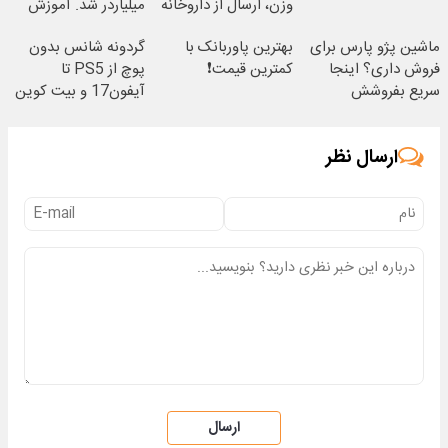
وزن، ارسال از داروخانه
میلیاردر شد. آموزش
های نزدیکت!
رایگان
ماشین پژو پارس برای
بهترین پاوربانک با
گردونه شانس بدون
فروش داری؟ اینجا
کمترین قیمت❗
پوچ از PS5 تا
سریع بفروشش
آیفون17 و بیت کوین
🔥
ارسال نظر
ارسال