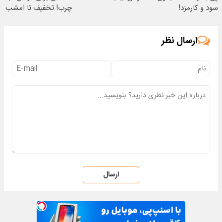
سود و کارمزد!
چرب! تخفیف تا امشب
ارسال نظر
ارسال