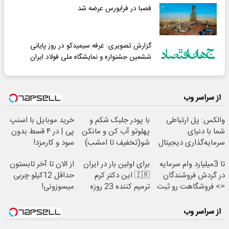
فصبا در فرابورس عرضه شد
گزارش تصویری: غرفه سیمیدکو در روز پایانی
ششمین جشنواره و نمایشگاه ملی فولاد ایران
از سراسر وب
والکس: پل ارتباطی
با پودر جلبک شکم و
خرید موبایل با اسنپ
شما با دنیای
پهلوتو آب کن و مانکن
پی | در ۴ قسط بدون
سرمایه‌گذاری دیجیتال
شو(تخفیف تا امشب)
سود و کارمزد!
تا 3میلیارد وام سرمایه
برای اولین بار در ایران
از الان تا آخر تابستون
در گردش فروشندگان
🇮🇷 این دکتر کرم
حداقل 12کیلو چربی
=> فروشگاهت رو ثبت
ترمیم کننده 23 روزه
میسوزونی!
کن
ساخت!
از سراسر وب