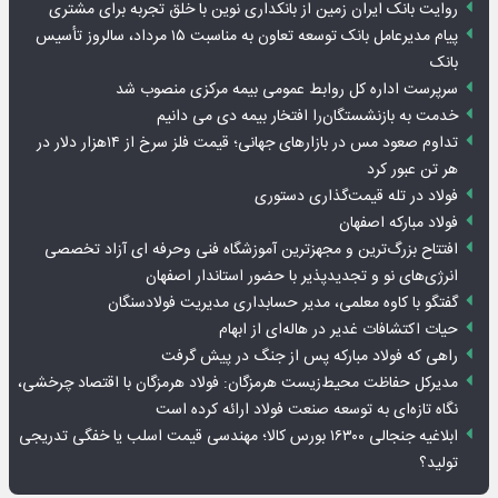
روایت بانک ایران زمین از بانکداری نوین با خلق تجربه برای مشتری
پیام مدیرعامل بانک توسعه تعاون به مناسبت ۱۵ مرداد، سالروز تأسیس
بانک
سرپرست اداره کل روابط عمومی بیمه مرکزی منصوب شد
خدمت به بازنشستگان‌را افتخار بیمه دی می دانیم
تداوم صعود مس در بازارهای جهانی؛ قیمت فلز سرخ از ۱۴هزار دلار در
هر تن عبور کرد
فولاد در تله قیمت‌گذاری دستوری
فولاد مبارکه اصفهان
افتتاح بزرگ‌ترین و مجهزترین آموزشگاه فنی وحرفه ای آزاد تخصصی
انرژی‌های نو و تجدیدپذیر با حضور استاندار اصفهان
گفتگو با کاوه معلمی، مدیر حسابداری مدیریت فولادسنگان
حیات اکتشافات غدیر در هاله‌ای از ابهام
راهی که فولاد مبارکه پس از جنگ در پیش گرفت
مدیرکل حفاظت محیط‌زیست هرمزگان: فولاد هرمزگان با اقتصاد چرخشی،
نگاه تازه‌ای به توسعه صنعت فولاد ارائه کرده است
ابلاغیه جنجالی ۱۶۳۰۰ بورس کالا؛ مهندسی قیمت اسلب یا خفگی تدریجی
تولید؟