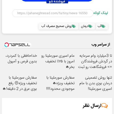
لینک کوتاه
آب
درمان
روش صحیح مصرف آب
از سراسر وب
تا 3میلیارد وام سرمایه
مام اسپری سورملینا رو
خداحافظی با کمردرد،
در گردش فروشندگان
امروز با ۲۵٪ تخفیف
بدون قرص و آمپول
=> فروشگاهت رو ثبت
بخر🔥
کن
تنها روش تضمینی
سفارش سورملینا با
سفارش سورملینا با
درمان بوی بدن با مام
تخفیف ویژه🔥
تخفیف ویژه😍 رفع
اسپری سورملینا!
موجودی محدود!!!!
بوی عرق در 2 دقیقه!🔥
ارسال نظر