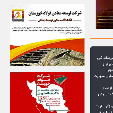
وزشگاه فنی
ی نو و
فهان
بداری مدیریت
ز ابهام
نگ در پیش
گان: فولاد
ازه‌ای به