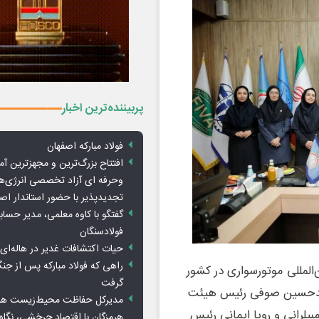
پربیننده‌ترین اخبار
فولاد مبارکه اصفهان
افتتاح بزرگ‌ترین و مجهزترین آم
وحرفه ای آزاد تخصصی انرژی‌ها
تجدیدپذیر با حضور استاندار اص
گفتگو با کاوه معلمی، مدیر حسا
فولادسنگان
حیات اکتشافات غدیر در هاله‌ای ا
راهی که فولاد مبارکه پس از ج
‌‌المللی موتورسواری در کشور
گرفت
هریور ماه 1403 با حضور محمدحسین صوفی رئیس هیئت
مدیرکل حفاظت محیط‌زیست هرمز
یلرانی و رویا ایمانی رئیس
هرمزگان با اقتصاد چرخشی، نگاه ت