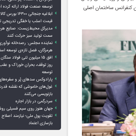
توسعه صنعت فولاد ارائه کرده 
ن کنفرانس ساختمان اصلی
ابلاغیه جنجالی ۱۶۳۰۰
قیمت اسلب یا خفگی تدریجی تو
مدیرکل محیط‌زیست: صنایع هرمزگ
سمت تولید سبز حرکت کنند
نماینده مجلس: رصدخانه نوآوری 
هرمزگان، فصل تازه‌ی توسعه اس
روز توقف، بحران خوراک و عقب
توسعه
پارادوکس سدهای پُر و سفره‌های
غول‌های خاموشی که نقشه قدرت
بازنویسی می‌کنند
سردرگمی در بازار اجاره
جهان هنوز روی سیم فسیلی رو
تقویت پول ملی؛ نیازمند اصلاح س
بازسازی اعتماد