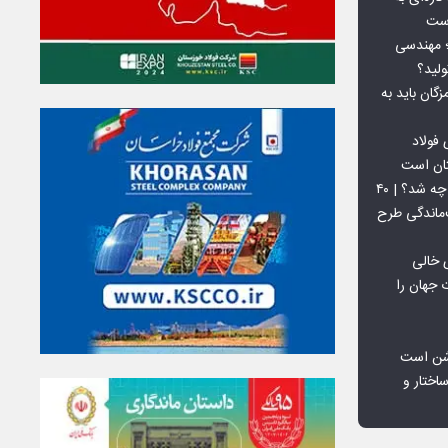
است
 بورس کالا؛ مهندسی
لید؟
ان باید به
فولاد
تان است
افق ۱۵ میلیون تنی فولاد سنگان چه شد؟ | ۴۰
‌ماندگی طرح
 خالی
 جهان را
شن است
اختار و