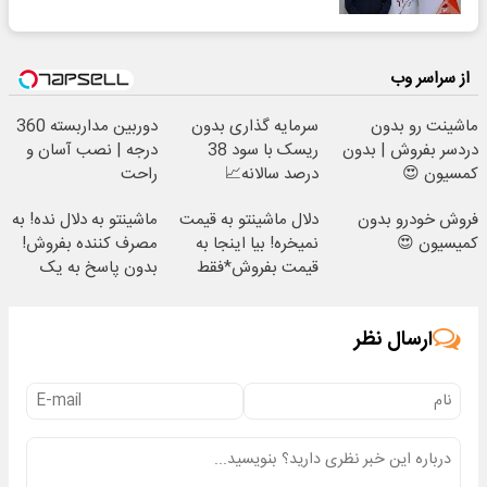
از سراسر وب
ماشینت رو بدون
سرمایه گذاری بدون
دوربین مداربسته 360
دردسر بفروش | بدون
ریسک با سود 38
درجه | نصب آسان و
کمسیون 😍
درصد سالانه📈
راحت
فروش خودرو بدون
دلال ماشینتو به قیمت
ماشینتو به دلال نده! به
کمیسیون 😍
نمیخره! بیا اینجا به
مصرف کننده بفروش!
قیمت بفروش*فقط
بدون پاسخ به یک
خریدار واقعی*
تماس
ارسال نظر