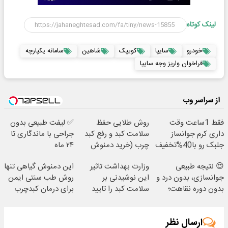
لینک کوتاه
خودرو
سایپا
کوییک
شاهین
سامانه یکپارچه
فراخوان واریز وجه سایپا
از سراسر وب
فقط 1ساعت وقت
روش طلایی حفظ
✅ لیفت طبیعی بدون
داری کرم جوانساز
سلامت کبد و رفع کبد
جراحی با ماندگاری تا
جلبک رو با40%تخفیف
چرب (خرید دمنوش
۲۴ ماه
بخری!
کبد با تخفیف ویژه)
😍 نتیجه‌ طبیعی
وزارت بهداشت تاثیر
این دمنوش گیاهی تنها
جوانسازی، بدون درد و
این نوشیدنی بر
روش طب سنتی ایمن
بدون دوره نقاهت؛
سلامت کبد را تایید
برای درمان کبدچرب
مشاوره رایگان
کرد(55%تخفیف)
ارسال نظر