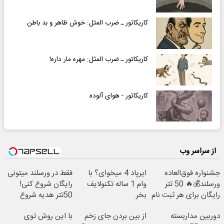
کاریکاتور ـ ضرب المثل: خوش ظاهر و بد باطن
کاریکاتور ـ ضرب المثل: مهره مار داره!
کاریکاتور - هوای آلوده
از سراسر وب
جشنواره فوق‌العاده
ایرپاد 4 میخوای؟ با
فقط در ورسلند میتونی
ورسلند💰🔥 50 تتر
وام 1 ساله تکنولایف
رایگان شروع کنی!
رایگان برای هر ثبت نام
بخر
50تتر هدیه شروع
🤩
معامله گری! 🔥💰
دوربین مداربسته
از بین بردن جای زخم
با این روش توی