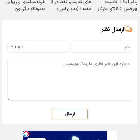
پانوراما👈🏻 قابلیت
های قدیمی، فقط در 3
خونه،سفیدی و زیبایی
چرخش 360°و سازگار
هفته!! (بدون لیزر و
دندوناتو برگردون
با اندروید و ios
جراحی)
(40%off)
ارسال نظر
ارسال