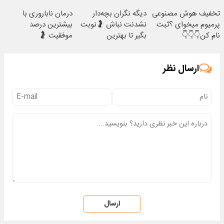
پرکن
تخفیف هوش مصنوعی
دیگه نگران بچه‌دار
درمان ناباروری با
پرمیوم میخوای ؟ثبت
نشدنت نباش 🤰نوبت
بیشترین درصد
نام کن👇👇👇
بگیر تا بهترین
موفقیت 🤰
متخصصان درمانت
کنن
ارسال نظر
ارسال