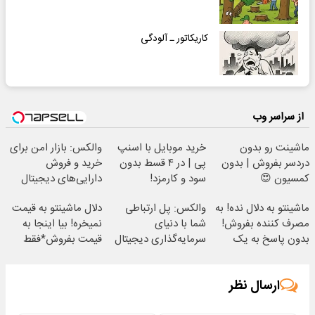
کاریکاتور ـ آلودگی
از سراسر وب
ماشینت رو بدون
خرید موبایل با اسنپ
والکس: بازار امن برای
دردسر بفروش | بدون
پی | در ۴ قسط بدون
خرید و فروش
کمسیون 😍
سود و کارمزد!
دارایی‌های دیجیتال
ماشینتو به دلال نده! به
والکس: پل ارتباطی
دلال ماشینتو به قیمت
مصرف کننده بفروش!
شما با دنیای
نمیخره! بیا اینجا به
بدون پاسخ به یک
سرمایه‌گذاری دیجیتال
قیمت بفروش*فقط
تماس
خریدار واقعی*
ارسال نظر