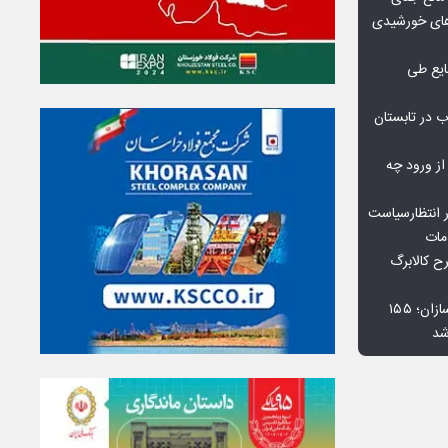
گاه‌های خورشیدی
یع طی
 در تابستان
 از ورود چه
 انتظارسیاست
مات
 کالابرگ
افت ۳۴ درصدی فروش خودروسازان؛ ۱۵۵
شد