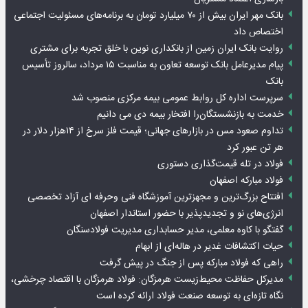
بانک مهر ایران بیش از ۷۰ میلیارد تومان به برنامه‌های مسئولیت اجتماعی
اختصاص داد
روایت بانک ایران زمین از بانکداری نوین با خلق تجربه برای مشتری
پیام مدیرعامل بانک توسعه تعاون به مناسبت ۱۵ مرداد، سالروز تأسیس
بانک
سرپرست اداره کل روابط عمومی بیمه مرکزی منصوب شد
خدمت به بازنشستگان‌را افتخار بیمه دی می دانیم
تداوم صعود مس در بازارهای جهانی؛ قیمت فلز سرخ از ۱۴هزار دلار در
هر تن عبور کرد
فولاد در تله قیمت‌گذاری دستوری
فولاد مبارکه اصفهان
افتتاح بزرگ‌ترین و مجهزترین آموزشگاه فنی وحرفه ای آزاد تخصصی
انرژی‌های نو و تجدیدپذیر با حضور استاندار اصفهان
گفتگو با کاوه معلمی، مدیر حسابداری مدیریت فولادسنگان
حیات اکتشافات غدیر در هاله‌ای از ابهام
راهی که فولاد مبارکه پس از جنگ در پیش گرفت
مدیرکل حفاظت محیط‌زیست هرمزگان: فولاد هرمزگان با اقتصاد چرخشی،
نگاه تازه‌ای به توسعه صنعت فولاد ارائه کرده است