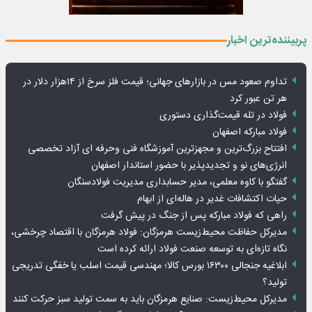
پربیننده‌ترین اخبار
تداوم صعود مس در بازارهای جهانی؛ قیمت فلز سرخ از ۱۴هزار دلار در
هر تن عبور کرد
فولاد در تله قیمت‌گذاری دستوری
فولاد مبارکه اصفهان
افتتاح بزرگ‌ترین و مجهزترین آموزشگاه فنی وحرفه ای آزاد تخصصی
انرژی‌های نو و تجدیدپذیر با حضور استاندار اصفهان
گفتگو با کاوه معلمی، مدیر حسابداری مدیریت فولادسنگان
حیات اکتشافات غدیر در هاله‌ای از ابهام
راهی که فولاد مبارکه پس از جنگ در پیش گرفت
مدیرکل حفاظت محیط‌زیست هرمزگان: فولاد هرمزگان با اقتصاد چرخشی،
نگاه تازه‌ای به توسعه صنعت فولاد ارائه کرده است
ابلاغیه جنجالی ۱۶۳۰۰ بورس کالا؛ مهندسی قیمت اسلب یا خفگی تدریجی
تولید؟
مدیرکل محیط‌زیست: صنایع هرمزگان باید به سمت تولید سبز حرکت کنند