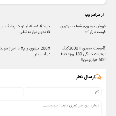
از سراسر وب
فروش خودروی شما به بهترین
خرید 4 قسطه اینترنت پیشگامان
قیمت بازار ✅
☎️ بدون نیاز به تلفن
⏳فرصت محدود!! 3000گیگ
❗❗200 میلیون وام❗❗ با احراز هوی
اینترنت خانگی 180 روزه فقط
در آبان تتر
600 هزارتومان!!
ارسال نظر