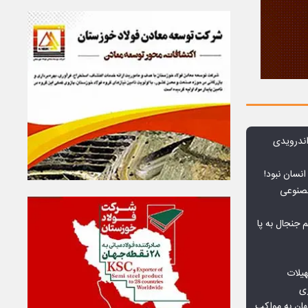
ندرویدی
انسان نبود!
مصنوعی
جنجال به پا
هیلات
زی
ان به مواکب