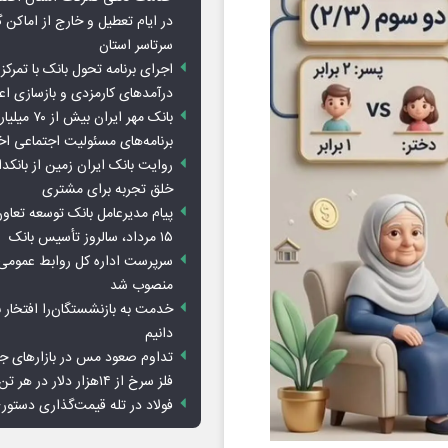
در ایام تعطیل و خارج از اماکن 
سرتاسر استان
اجرای برنامه تحول بانک با تمرکز ب
درآمدهای کارمزدی و بازسازی اع
بانک مهر ایران ب
برنامه‌های مسئولیت اجتماعی ا
روایت بانک ایران زمین از بانکدا
خلق تجربه برای مشتری
پیام مدیرعامل بانک توسعه تعاو
۱۵ مرداد، سالروز تأسیس بانک
سرپرست اداره کل روابط عمومی 
منصوب شد
خدمت به بازنشستگان‌را افتخار 
دانیم
تداوم صعود مس در بازارهای ج
فلز سرخ از ۱۴هزار دلار در هر تن عبور کرد
فولاد در تله قیمت‌گذاری دستور