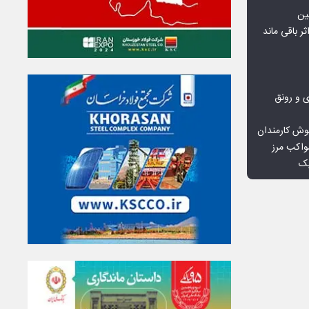
ین
ثر باقی ماند
ی و رونق
وش کارمندان
واکب مرز
یک