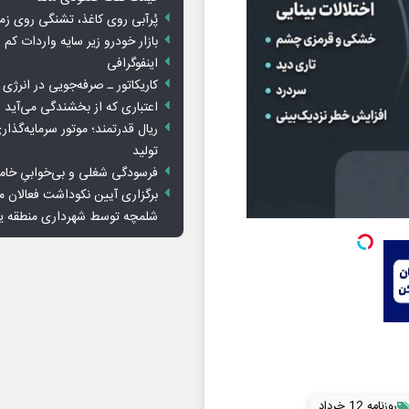
پُرآبی روی کاغذ، تشنگی روی زم
بازار خودرو زیر سایه واردات کم ا
اینفوگرافی
کاریکاتور ـ صرفه‌جویی در انرژی
اعتباری که از بخشندگی می‌آید
ریال قدرتمند؛ موتور سرمایه‌گذار
تولید
فرسودگی شغلی و بی‌خوابیِ خام
برگزاری آیین نکوداشت فعالان م
شلمچه توسط شهرداری منطقه 
روزنامه 12 خرداد