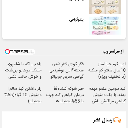
اینفوگرافی
از سراسر وب
این کرم جوانساز
فکر کردی لاغر شدن
باختی اگه با شامپوی
10سال سنتو کم میکنه
سخته؟این نوشیدنی
جلبک موهاتو پرپشت
(با تخفیف ویژه)
گیاهی سریع چربیاتو
و خوش حالت نکنی
میسوزونه(خرید)
کبد دومین عضو مهمه
خبر شوکه کننده🚨
راز داشتن کبد سالم!
بدنه، با یک دمنوش
درمان گیاهی کبد چرب
دمنوش 10 گیاه(55%
گیاهی مراقبش باش
با 55%تخفیف🔥
تخفیف)
ارسال نظر