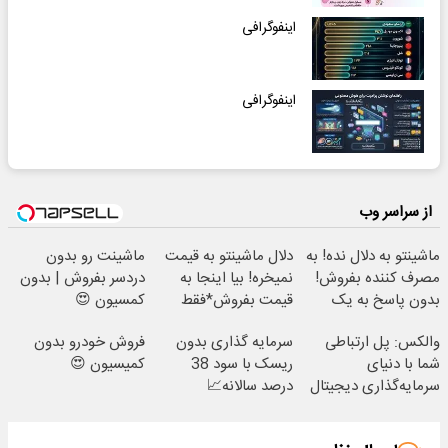
اینفوگرافی
اینفوگرافی
از سراسر وب
ماشینتو به دلال نده! به
دلال ماشینتو به قیمت
ماشینت رو بدون
مصرف کننده بفروش!
نمیخره! بیا اینجا به
دردسر بفروش | بدون
بدون پاسخ به یک
قیمت بفروش*فقط
کمسیون 😍
تماس
خریدار واقعی*
والکس: پل ارتباطی
سرمایه گذاری بدون
فروش خودرو بدون
شما با دنیای
ریسک با سود 38
کمیسیون 😍
سرمایه‌گذاری دیجیتال
درصد سالانه📈