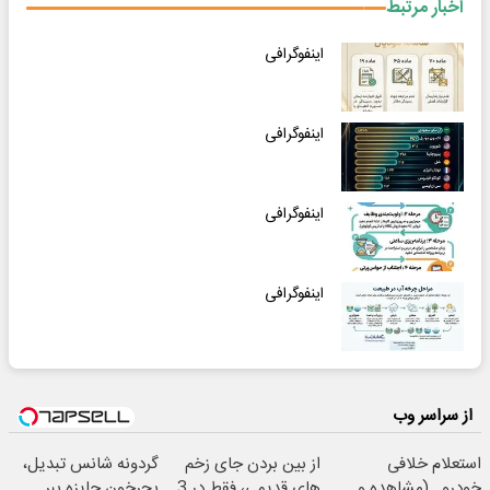
اخبار مرتبط
اینفوگرافی
اینفوگرافی
اینفوگرافی
اینفوگرافی
از سراسر وب
استعلام خلافی
از بین بردن جای زخم
گردونه شانس تبدیل،
خودرو...(مشاهده و
های قدیمی، فقط در 3
بچرخون جایزه ببر