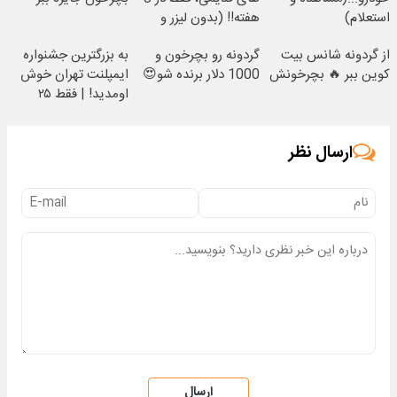
استعلام)
هفته!! (بدون لیزر و
جراحی)
از گردونه شانس بیت
گردونه رو بچرخون و
به بزرگترین جشنواره
کوین ببر 🔥 بچرخونش
1000 دلار برنده شو😍
ایمپلنت تهران خوش
اومدید! | فقط ۲۵
میلیون !
ارسال نظر
ارسال