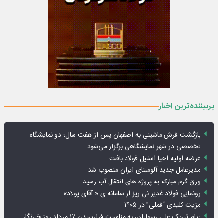
پربیننده‌ترین اخبار
بازگشت فرش ماشینی به اصفهان پس از هفت سال؛ دو نمایشگاه
تخصصی در شهر نمایشگاهی برگزار می‌شود
عرضه اولیه احیا استیل فولاد بافت
مدیرعامل جدید آلومینای ایران منصوب شد
ورق گرم مبارکه به پروژه های انتقال آب رسید
رونمایی فولاد غدیر نی ریز از سامانه ی « آقای پولاد»
مزیت کلیدی “فملی” در ۱۴۰۵
پیام تبریک علی رسولیان، به مناسبت فرارسیدن ۱۷ مرداد روز خبرنگار