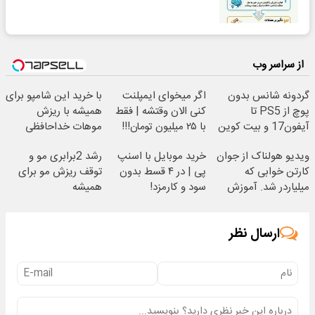
از سراسر وب
گردونه شانس بدون
اگر میخوای ایمپلنت
با خرید این شامپو برای
پوچ از PS5 تا
کنی الان وقتشه | فقط
همیشه با ریزش
آیفون17 و بیت کوین
با ۲۵ میلیون تومان!!!
موهات خداحافظی
🔥
کن❗️35% تخفیف
ویدیو هولناک از جوان
خرید موبایل با اسنپ
رشد 2برابری مو و
کارتن خوابی که
پی | در ۴ قسط بدون
توقف ریزش مو برای
میلیاردر شد. آموزش
سود و کارمزد!
همیشه
رایگان
ارسال نظر