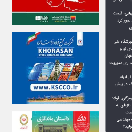
هانی؛ قیمت
ی
وزشگاه فنی
ی نو و
فهان
بداری مدیریت
ز ابهام
نگ در پیش
گان: فولاد
ازه‌ای به
است
 بورس کالا؛ مهندسی
لید؟