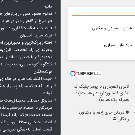
دانیم
تداوم صعود مس در بازارهای ج
فلز سرخ از ۱۴هزار دلار در هر تن عبور کرد
فولاد در تله قیمت‌گذاری دستور
هوش مصنوعی و بیکاری
فولاد مبارکه اصفهان
افتتاح بزرگ‌ترین و مجهزترین آم
خودنمایی مجازی
وحرفه ای آزاد تخصصی انرژی‌ها
تجدیدپذیر با حضور استاندار اص
گفتگو با کاوه معلمی، مدیر حسا
فولادسنگان
حیات اکتشافات غدیر در هاله‌ای ا
راهی که فولاد مبارکه پس از ج
لاغری انفجاری با پودر جلبک که
غذای فضانوردان هم هست(به
گرفت
همراه پک هدیه)
مدیرکل حفاظت محیط‌زیست هرمز
هرمزگان با اقتصاد چرخشی، نگاه ت
⛔ درمان جای زخم با مشاوره
توسعه صنعت فولاد ارائه کرده 
رایگان ⛔
ابلاغیه جنجالی ۱۶۳۰۰
قیمت اسلب یا خفگی تدریجی تو