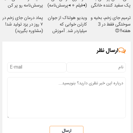
پک سفید کننده خانگی
(◂فیلم + ◂پرسش‌نامه)
پرسش‌نامه رو پر کن
ترمیم جای زخم، بخیه و
ویدیو هولناک از جوان
پماد درمان جای زخم در
سوختگی فقط در 3
کارتن خوابی که
۷ روز در یزد تولید شد!
هفته!!😍
میلیاردر شد. آموزش
(مشاوره بگیرید)
رایگان
ارسال نظر
ارسال