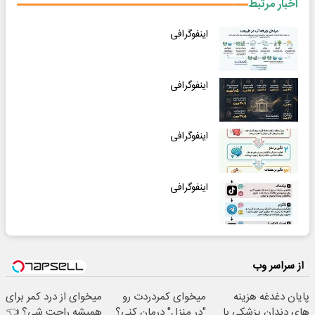
اخبار مرتبط
اینفوگرافی
اینفوگرافی
اینفوگرافی
اینفوگرافی
از سراسر وب
پایان دغدغه هزینه
میخوای کمردردت رو
میخوای از درد کمر برای
های دندان پزشکی با
"در منزل" درمان کنی؟
همیشه راحت شی؟ 👈