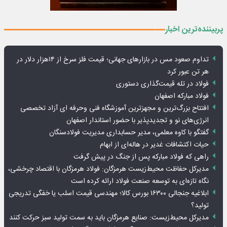
پربیننده‌ترین اخبار
تداوم صعود مس در بازارهای جهانی؛ قیمت فلز سرخ از ۱۴هزار دلار در
هر تن عبور کرد
فولاد در تله قیمت‌گذاری دستوری
فولاد مبارکه اصفهان
افتتاح بزرگ‌ترین و مجهزترین آموزشگاه فنی وحرفه ای آزاد تخصصی
انرژی‌های نو و تجدیدپذیر با حضور استاندار اصفهان
گفتگو با کاوه معلمی، مدیر حسابداری مدیریت فولادسنگان
حیات اکتشافات غدیر در هاله‌ای از ابهام
راهی که فولاد مبارکه پس از جنگ در پیش گرفت
مدیرکل حفاظت محیط‌زیست هرمزگان: فولاد هرمزگان با اقتصاد چرخشی،
نگاه تازه‌ای به توسعه صنعت فولاد ارائه کرده است
ابلاغیه جنجالی ۱۶۳۰۰ بورس کالا؛ مهندسی قیمت اسلب یا خفگی تدریجی
تولید؟
مدیرکل محیط‌زیست: صنایع هرمزگان باید به سمت تولید سبز حرکت کنند