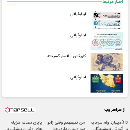
اخبار مرتبط
اینفوگرافی
اینفوگرافی
کاریکاتور ـ افسار گسیخته
اینفوگرافی
از سراسر وب
تا 3میلیارد وام سرمایه
من نمیفهمم وقتی زانو
پایان دغدغه هزینه
در گردش فروشندگان
درد درمان داره، چرا
های دندان پزشکی با