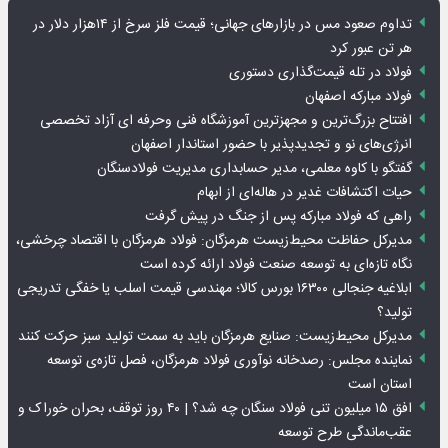
تداوم صعود مس در بازارهای جهانی؛ قیمت فلز سرخ از ۱۴هزار دلار در
هر تن عبور کرد
فولاد در تله قیمت‌گذاری دستوری
فولاد مبارکه اصفهان
افتتاح بزرگ‌ترین و مجهزترین آموزشگاه فنی وحرفه ای آزاد تخصصی
انرژی‌های نو و تجدیدپذیر با حضور استاندار اصفهان
گفتگو با کاوه معلمی، مدیر حسابداری مدیریت فولادسنگان
حیات اکتشافات غدیر در هاله‌ای از ابهام
راهی که فولاد مبارکه پس از جنگ در پیش گرفت
مدیرکل حفاظت محیط‌زیست هرمزگان: فولاد هرمزگان با اقتصاد چرخشی،
نگاه تازه‌ای به توسعه صنعت فولاد ارائه کرده است
ابلاغیه جنجالی ۱۶۳۰۰ بورس کالا؛ مهندسی قیمت اسلب یا خفگی تدریجی
تولید؟
مدیرکل محیط‌زیست: صنایع هرمزگان باید به سمت تولید سبز حرکت کنند
نماینده مجلس: رصدخانه نوآوری فولاد هرمزگان، فصل تازه‌ی توسعه
استان است
افق ۱۵ میلیون تنی فولاد سنگان چه شد؟ | ۴۰ روز توقف، بحران خوراک و
عقب‌ماندگی طرح توسعه