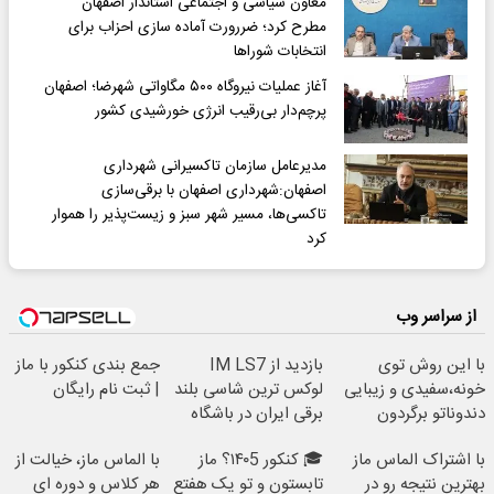
معاون سیاسی و اجتماعی استاندار اصفهان
مطرح کرد؛ ضررورت آماده سازی احزاب برای
انتخابات شوراها
آغاز عملیات نیروگاه ۵۰۰ مگاواتی شهرضا؛ اصفهان
پرچم‌دار بی‌رقیب انرژی خورشیدی کشور
مدیرعامل سازمان تاکسیرانی شهرداری
اصفهان:شهرداری اصفهان با برقی‌سازی
تاکسی‌ها، مسیر شهر سبز و زیست‌پذیر را هموار
کرد
از سراسر وب
با این روش توی
بازدید از IM LS7
جمع بندی کنکور با ماز
خونه،سفیدی و زیبایی
لوکس ترین شاسی بلند
| ثبت نام رایگان
دندوناتو برگردون
برقی ایران در باشگاه
(40%off)
انقلاب
با اشتراک الماس ماز
🎓 کنکور ۱۴۰5؟ ماز
با الماس ماز، خیالت از
بهترین نتیجه رو در
تابستون و تو یک هفتع
هر کلاس و دوره ای