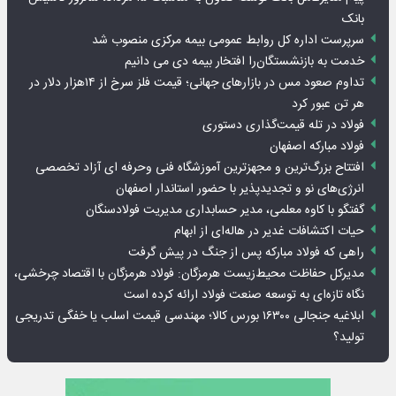
بانک
سرپرست اداره کل روابط عمومی بیمه مرکزی منصوب شد
خدمت به بازنشستگان‌را افتخار بیمه دی می دانیم
تداوم صعود مس در بازارهای جهانی؛ قیمت فلز سرخ از ۱۴هزار دلار در
هر تن عبور کرد
فولاد در تله قیمت‌گذاری دستوری
فولاد مبارکه اصفهان
افتتاح بزرگ‌ترین و مجهزترین آموزشگاه فنی وحرفه ای آزاد تخصصی
انرژی‌های نو و تجدیدپذیر با حضور استاندار اصفهان
گفتگو با کاوه معلمی، مدیر حسابداری مدیریت فولادسنگان
حیات اکتشافات غدیر در هاله‌ای از ابهام
راهی که فولاد مبارکه پس از جنگ در پیش گرفت
مدیرکل حفاظت محیط‌زیست هرمزگان: فولاد هرمزگان با اقتصاد چرخشی،
نگاه تازه‌ای به توسعه صنعت فولاد ارائه کرده است
ابلاغیه جنجالی ۱۶۳۰۰ بورس کالا؛ مهندسی قیمت اسلب یا خفگی تدریجی
تولید؟