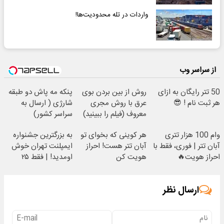
واردات در تله محدودیت‌ها!
از سراسر وب
50 تتر رایگان به ازای
روش از بین بردن بوی
پنکه مه پاش دو طبقه
هر ثبت نام ! 😎
عرق با روش مجری
شارژی ( ارسال به
معروف (فیلم را ببینید)
سراسر کشور)
وام 100 هزار تتری
هر کوینی که بخوای تو
به بزرگترین جشنواره
آبان تتر | فوری، فقط با
آبان تتر هست! احراز
ایمپلنت تهران خوش
احراز هویت🔥
هویت کن
اومدید! | فقط ۲۵
میلیون !
ارسال نظر