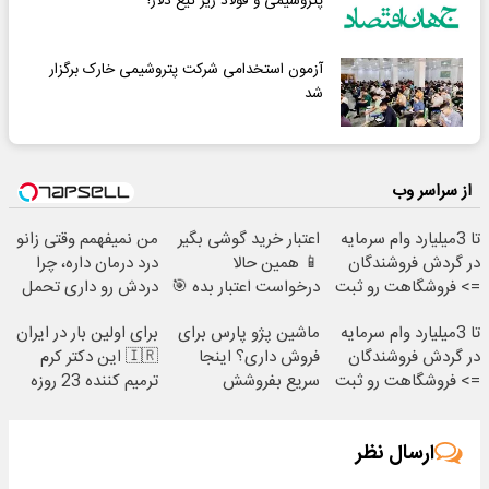
پتروشیمی و فولاد زیر تیغ دلار!
آزمون استخدامی شرکت پتروشیمی خارک برگزار
شد
از سراسر وب
تا 3میلیارد وام سرمایه
اعتبار خرید گوشی بگیر
من نمیفهمم وقتی زانو
در گردش فروشندگان
📱 همین حالا
درد درمان داره، چرا
=> فروشگاهت رو ثبت
درخواست اعتبار بده 🎯
دردش رو داری تحمل
کن
میکنی؟❗
تا 3میلیارد وام سرمایه
ماشین پژو پارس برای
برای اولین بار در ایران
در گردش فروشندگان
فروش داری؟ اینجا
🇮🇷 این دکتر کرم
=> فروشگاهت رو ثبت
سریع بفروشش
ترمیم کننده 23 روزه
کن
ساخت!
ارسال نظر