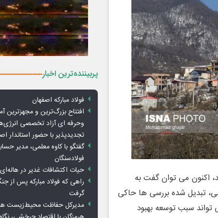
پربیننده‌ترین اخبار
فولاد مبارکه اصفهان
افتتاح بزرگ‌ترین و مجهزترین آم
وحرفه ای آزاد تخصصی انرژی‌ها
تجدیدپذیر با حضور استاندار اص
گفتگو با کاوه معلمی، مدیر حسا
فولادسنگان
حیات اکتشافات غدیر در هاله‌ای ا
 اکنون می توان گفت به
راهی که فولاد مبارکه پس از ج
می، تبدیل شده بررسی ها حاکی
گرفت
مدیرکل حفاظت محیط‌زیست هرمز
 تواند سبب توسعه بهبود
هرمزگان با اقتصاد چرخشی، نگاه ت