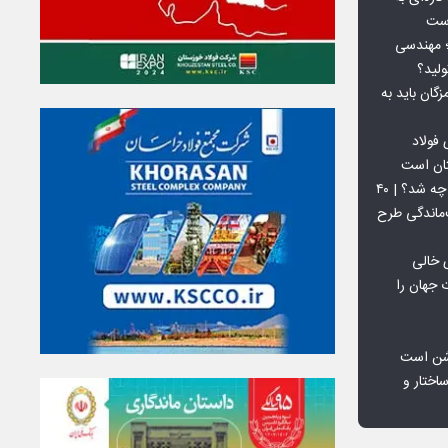
است
 بورس کالا؛ مهندسی
لید؟
ان باید به
فولاد
تان است
افق ۱۵ میلیون تنی فولاد سنگان چه شد؟ | ۴۰
‌ماندگی طرح
 خالی
 جهان را
شن است
اختار و