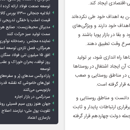
ی-اقتصادی ایجاد کند.
توسعه صنعت فولاد ارائه کرده 
ابلاغیه جنجالی ۱۶۳۰۰
دن به اهداف خود طی نکرده‌اند
قیمت اسلب یا خفگی تدریجی تو
اهداف خود دارند و ویژگی‌های
مدیرکل محیط‌زیست: صنایع هرمزگ
سمت تولید سبز حرکت کنند
 بقا در بازار پویا باشند و
نماینده مجلس: رصدخانه نوآوری 
ر اسرع وقت تطبیق دهند.
هرمزگان، فصل تازه‌ی توسعه اس
ا راه اندازی شود، بر تولید
روز توقف، بحران خوراک و عقب
 آن ایجاد اشتغال در روستاها
توسعه
طی در مناطق روستایی و صعب
پارادوکس سدهای پُر و سفره‌های
غول‌های خاموشی که نقشه قدرت
ه قرار گرفته است.
بازنویسی می‌کنند
سردرگمی در بازار اجاره
 دانست و مناطق روستایی و
جهان هنوز روی سیم فسیلی رو
قراری ارتباطات پایدار و ثابت
تقویت پول ملی؛ نیازمند اصلاح س
مله دولت چهاردهم قرار گرفته
بازسازی اعتماد