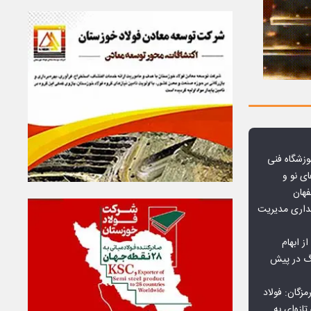
وزشگاه فنی
ی نو و
فهان
بداری مدیریت
ز ابهام
نگ در پیش
گان: فولاد
ازه‌ای به