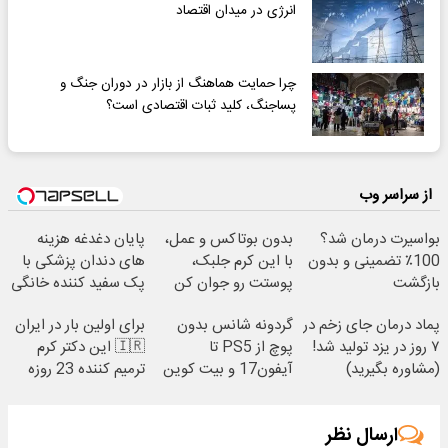
انرژی در میدان اقتصاد
چرا حمایت هماهنگ از بازار در دوران جنگ و
پسا‌جنگ، کلید ثبات اقتصادی است؟
از سراسر وب
بواسیرت درمان شد؟
بدون بوتاکس و عمل،
پایان دغدغه هزینه
100٪ تضمینی و بدون
با این کرم جلبک،
های دندان پزشکی با
بازگشت
پوستت رو جوان کن
پک سفید کننده خانگی
پماد درمان جای زخم در
گردونه شانس بدون
برای اولین بار در ایران
۷ روز در یزد تولید شد!
پوچ از PS5 تا
🇮🇷 این دکتر کرم
(مشاوره بگیرید)
آیفون17 و بیت کوین
ترمیم کننده 23 روزه
🔥
ساخت!
ارسال نظر