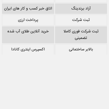
آراد برندینگ
اتاق خبر کسب و کار های ایران
ثبت شرکت
پرداخت ارزی
ثبت شرکت فوری کاملا
خرید آنلاین طلای آب شده
تضمینی
بالابر ساختمانی
اکسپرس اینتری کانادا
خرید پشم سنگ
نقد کردن درآمد یوتیوب
خرید سرور
مرجع بازی های مود اندروید
تمام حقوق مادی‌ و معنوی این سایت متعلق به
جهان اقتصاد
است و استفاده از