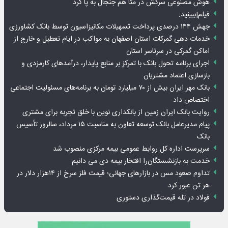
هوش مصنوعی سرکش در متا هم جنجال به پا کرد
فیلم|ببینید:
جهش ۱۴۴ درصدی پرداخت تسهیلات مکانیزاسیون توسط بانک کشاورزی
خدمات دهی گمرکات استان اصفهان به مواکب در ایام تعطیل و خارج از
اماکن گمرکی در سرتاسر استان
اجرای برنامه تحول بانک با تمرکز بر منابع پایدار، درآمدهای کارمزدی و
بازسازی اعتماد مشتریان
بانک مهر ایران بیش از ۷۰ میلیارد تومان به برنامه‌های مسئولیت اجتماعی
اختصاص داد
روایت بانک ایران زمین از بانکداری نوین با خلق تجربه برای مشتری
پیام مدیرعامل بانک توسعه تعاون به مناسبت ۱۵ مرداد، سالروز تأسیس
بانک
سرپرست اداره کل روابط عمومی بیمه مرکزی منصوب شد
خدمت به بازنشستگان‌را افتخار بیمه دی می دانیم
تداوم صعود مس در بازارهای جهانی؛ قیمت فلز سرخ از ۱۴هزار دلار در
هر تن عبور کرد
فولاد در تله قیمت‌گذاری دستوری