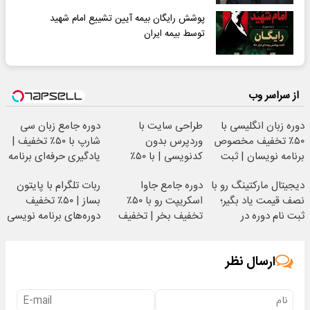
پوشش رایگان بیمه‌ آیین تشییع امام شهید
توسط بیمه ایران
از سراسر وب
دوره زبان انگلیسی با
طراحی سایت با
دوره جامع زبان سی
۵۰٪ تخفیف مخصوص
وردپرس بدون
شارپ با ۵۰٪ تخفیف |
برنامه نویسان | ثبت
کدنویسی | با ۵۰٪
یادگیری حرفه‌ای برنامه
نام کن
تخفیف سبزلرن آموزش
نویسی
دیجیتال مارکتینگ رو با
دوره جامع جاوا
ربات تلگرام با پایتون
ببین
نصف قیمت یاد بگیر؛
اسکریپت رو با ۵۰٪
بساز | ۵۰٪ تخفیف
ثبت نام دوره در
تخفیف بخر | تخفیف
دوره‌های برنامه نویسی
سبزلرن
سبزلرن شروع شد
سبزلرن
ارسال نظر