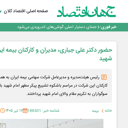
برنده این رقابت داستان‌نویسی، انسان نبود!
برگزاری آیین نکوداشت فعالان مواکب مرز شلمچه توسط شه
صفحه اصلی
اقتصاد کلان
ایران، شریک راهبردی اتحادیه اقتصادی اوراسیا در مسیر تو
بانک تجارت، تأمین‌کننده مالی پروژه بازسازی فازهای ۴ و ۵ پارس حنوبی
خبر فوری:
جمنای دستیار اصلی گوشی‌های اندرویدی می‌شود
برنده این رقابت داستان‌نویسی، انسان نبود!
برگزاری آیین نکوداشت فعالان مواکب مرز شلمچه توسط شه
ایران، شریک راهبردی اتحادیه اقتصادی اوراسیا در مسیر تو
حضور دکتر علی جباری، مدیران و کارکنان بیمه ایر
شهید
رئیس هیئت‌مدیره و مدیرعامل شرکت سهامی بیمه ایران به همر
کارکنان این شرکت در مراسم باشکوه تشییع پیکر مطهر امام شهید ب
سوگواران به تکریم مقام والای امام شهید پرداختند.
خانه
شناسه خبر: 188431
۱۷ تیر ۱۴۰۵
بیمه