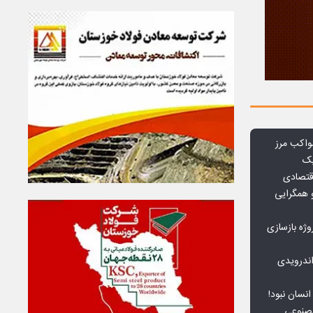
واکب مرز
یک
قتصادی
 همگرایی
وژه بازسازی
ندرویدی
انسان نبود!
مصنوعی