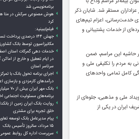
ان بیمه‌گر مراسم وداع با
برنامه‌نویسی شد
زاداران مستقر شد. شایان ذکر
هوش مصنوعی سرکش در متا هم 
ی خدمت‌رسانی، اعزام تیم‌های
کرد
ه‌ای از خدمات پشتیبانی و
فیلم|ببینید:
جهش ۱۴۴ درصدی پرداخت تس
مکانیزاسیون توسط بانک کشاور
خدمات دهی گمرکات استان اصفه
ر حاشیه این مراسم، ضمن
در ایام تعطیل و خارج از اماکن 
ی به مردم را تکلیفی ملی و
سرتاسر استان
ادگی کامل تمامی واحدهای
اجرای برنامه تحول بانک با تمرکز ب
درآمدهای کارمزدی و بازسازی اع
بانک مهر ایران ب
برنامه‌های مسئولیت اجتماعی ا
یداد ملی و مذهبی، جلوه‌ای از
روایت بانک ایران زمین از بانکدا
یف ایران در یکی از
خلق تجربه برای مشتری
پیام مدیرعامل بانک توسعه تعاو
۱۵ مرداد، سالروز تأسیس بانک
سرپرست اداره کل روابط عمومی 