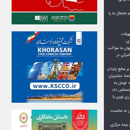
جنجال به پا
هیلات
زی
ان به مواکب
گمرکی در
ر منابع پایدار،
تماد مشتریان
یش از ۷۰ میلیارد تومان به
ختصاص داد
ری نوین با
ن به مناسبت
بیمه مرکزی